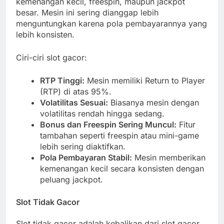
kemenangan kecil, freespin, maupun jackpot
besar. Mesin ini sering dianggap lebih
menguntungkan karena pola pembayarannya yang
lebih konsisten.
Ciri-ciri slot gacor:
RTP Tinggi:
Mesin memiliki Return to Player
(RTP) di atas 95%.
Volatilitas Sesuai:
Biasanya mesin dengan
volatilitas rendah hingga sedang.
Bonus dan Freespin Sering Muncul:
Fitur
tambahan seperti freespin atau mini-game
lebih sering diaktifkan.
Pola Pembayaran Stabil:
Mesin memberikan
kemenangan kecil secara konsisten dengan
peluang jackpot.
Slot Tidak Gacor
Slot tidak gacor adalah kebalikan dari slot gacor.