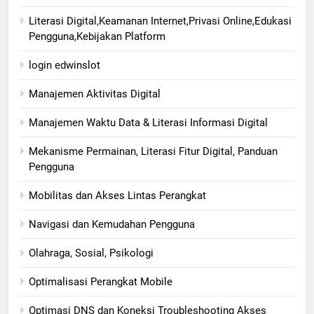
Literasi Digital,Keamanan Internet,Privasi Online,Edukasi
Pengguna,Kebijakan Platform
login edwinslot
Manajemen Aktivitas Digital
Manajemen Waktu Data & Literasi Informasi Digital
Mekanisme Permainan, Literasi Fitur Digital, Panduan
Pengguna
Mobilitas dan Akses Lintas Perangkat
Navigasi dan Kemudahan Pengguna
Olahraga, Sosial, Psikologi
Optimalisasi Perangkat Mobile
Optimasi DNS dan Koneksi Troubleshooting Akses