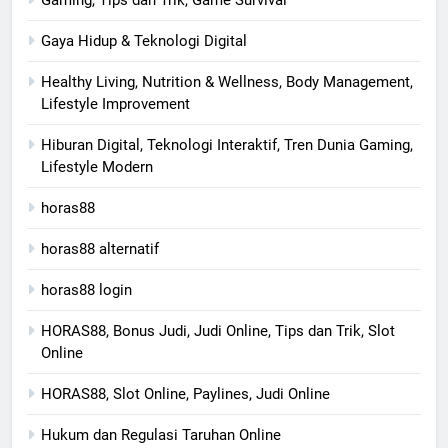
Gaya Hidup & Teknologi Digital
Healthy Living, Nutrition & Wellness, Body Management,
Lifestyle Improvement
Hiburan Digital, Teknologi Interaktif, Tren Dunia Gaming,
Lifestyle Modern
horas88
horas88 alternatif
horas88 login
HORAS88, Bonus Judi, Judi Online, Tips dan Trik, Slot
Online
HORAS88, Slot Online, Paylines, Judi Online
Hukum dan Regulasi Taruhan Online