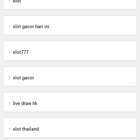
slot
slot gacor hari ini
slot777
slot gacor
live draw hk
slot thailand