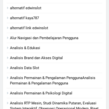
alternatif edwinslot
alternatif kaya787
alternatif link edwinslot
Alur Navigasi dan Pembelajaran Pengguna
Analisis & Edukasi
Analisis Brand dan Akses Digital
Analisis Data Slot
Analisis Permainan & Pengalaman PenggunaAnalisis
Permainan & Pengalaman Pengguna
Analisis Permainan & Psikologi Digital
Analisis RTP Mesin, Studi Dinamika Putaran, Evaluasi
Sistem Interaktif, Observasi Operasional Modern, Riset