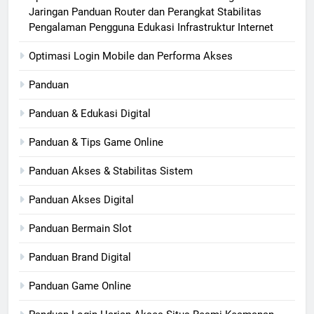
Jaringan Panduan Router dan Perangkat Stabilitas
Pengalaman Pengguna Edukasi Infrastruktur Internet
Optimasi Login Mobile dan Performa Akses
Panduan
Panduan & Edukasi Digital
Panduan & Tips Game Online
Panduan Akses & Stabilitas Sistem
Panduan Akses Digital
Panduan Bermain Slot
Panduan Brand Digital
Panduan Game Online