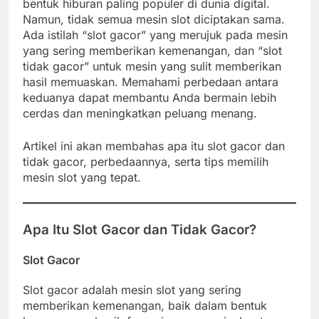
bentuk hiburan paling populer di dunia digital.
Namun, tidak semua mesin slot diciptakan sama.
Ada istilah “slot gacor” yang merujuk pada mesin
yang sering memberikan kemenangan, dan “slot
tidak gacor” untuk mesin yang sulit memberikan
hasil memuaskan. Memahami perbedaan antara
keduanya dapat membantu Anda bermain lebih
cerdas dan meningkatkan peluang menang.
Artikel ini akan membahas apa itu slot gacor dan
tidak gacor, perbedaannya, serta tips memilih
mesin slot yang tepat.
Apa Itu Slot Gacor dan Tidak Gacor?
Slot Gacor
Slot gacor adalah mesin slot yang sering
memberikan kemenangan, baik dalam bentuk