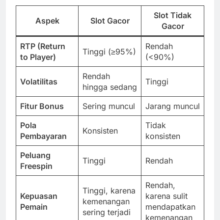
Slot Tidak
Aspek
Slot Gacor
Gacor
RTP (Return
Rendah
Tinggi (≥95%)
to Player)
(<90%)
Rendah
Volatilitas
Tinggi
hingga sedang
Fitur Bonus
Sering muncul
Jarang muncul
Pola
Tidak
Konsisten
Pembayaran
konsisten
Peluang
Tinggi
Rendah
Freespin
Rendah,
Tinggi, karena
Kepuasan
karena sulit
kemenangan
Pemain
mendapatkan
sering terjadi
kemenangan