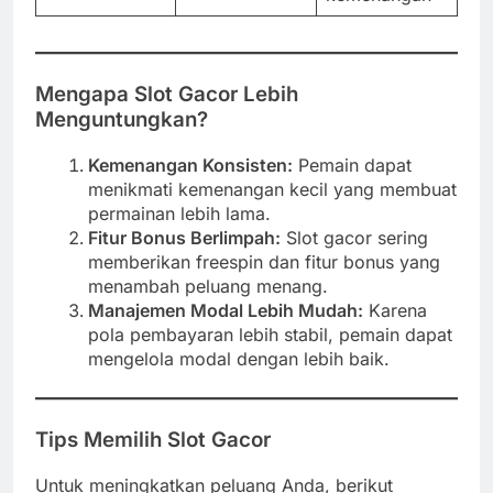
Mengapa Slot Gacor Lebih
Menguntungkan?
Kemenangan Konsisten:
Pemain dapat
menikmati kemenangan kecil yang membuat
permainan lebih lama.
Fitur Bonus Berlimpah:
Slot gacor sering
memberikan freespin dan fitur bonus yang
menambah peluang menang.
Manajemen Modal Lebih Mudah:
Karena
pola pembayaran lebih stabil, pemain dapat
mengelola modal dengan lebih baik.
Tips Memilih Slot Gacor
Untuk meningkatkan peluang Anda, berikut