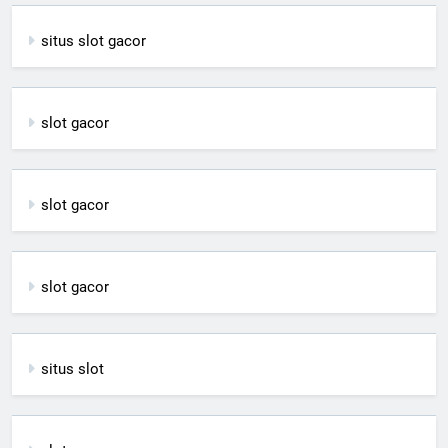
situs slot gacor
slot gacor
slot gacor
slot gacor
situs slot