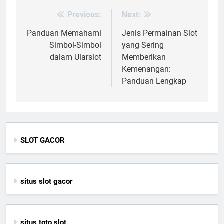
Previous:
Next:
Post
navigation
Panduan Memahami
Jenis Permainan Slot
Simbol-Simbol
yang Sering
dalam Ularslot
Memberikan
Kemenangan:
Panduan Lengkap
SLOT GACOR
situs slot gacor
situs toto slot