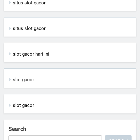
situs slot gacor
situs slot gacor
slot gacor hari ini
slot gacor
slot gacor
Search