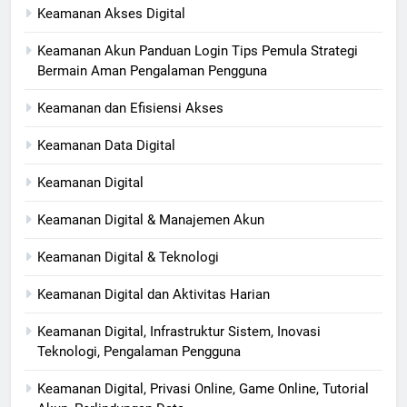
Keamanan Akses Digital
Keamanan Akun Panduan Login Tips Pemula Strategi
Bermain Aman Pengalaman Pengguna
Keamanan dan Efisiensi Akses
Keamanan Data Digital
Keamanan Digital
Keamanan Digital & Manajemen Akun
Keamanan Digital & Teknologi
Keamanan Digital dan Aktivitas Harian
Keamanan Digital, Infrastruktur Sistem, Inovasi
Teknologi, Pengalaman Pengguna
Keamanan Digital, Privasi Online, Game Online, Tutorial