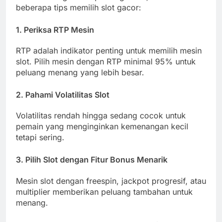
beberapa tips memilih slot gacor:
1. Periksa RTP Mesin
RTP adalah indikator penting untuk memilih mesin
slot. Pilih mesin dengan RTP minimal 95% untuk
peluang menang yang lebih besar.
2. Pahami Volatilitas Slot
Volatilitas rendah hingga sedang cocok untuk
pemain yang menginginkan kemenangan kecil
tetapi sering.
3. Pilih Slot dengan Fitur Bonus Menarik
Mesin slot dengan freespin, jackpot progresif, atau
multiplier memberikan peluang tambahan untuk
menang.