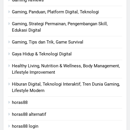
Gaming, Panduan, Platform Digital, Teknologi
Gaming, Strategi Permainan, Pengembangan Skill,
Edukasi Digital
Gaming, Tips dan Trik, Game Survival
Gaya Hidup & Teknologi Digital
Healthy Living, Nutrition & Wellness, Body Management,
Lifestyle Improvement
Hiburan Digital, Teknologi Interaktif, Tren Dunia Gaming,
Lifestyle Modern
horas88
horas88 alternatif
horas88 login