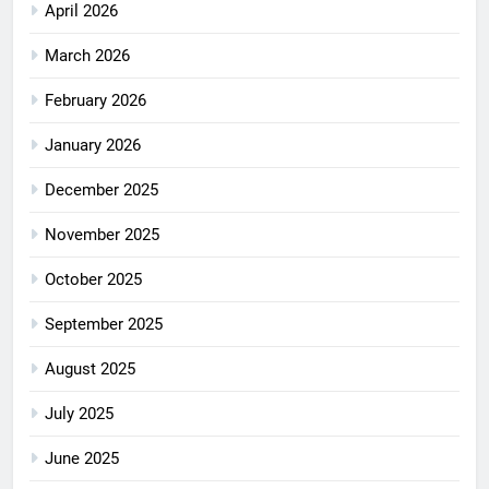
April 2026
March 2026
February 2026
January 2026
December 2025
November 2025
October 2025
September 2025
August 2025
July 2025
June 2025