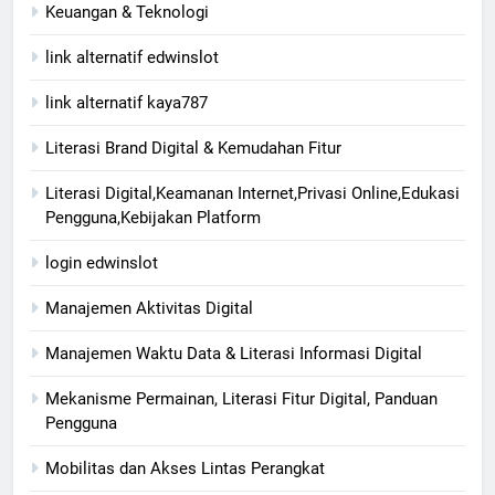
Keuangan & Teknologi
link alternatif edwinslot
link alternatif kaya787
Literasi Brand Digital & Kemudahan Fitur
Literasi Digital,Keamanan Internet,Privasi Online,Edukasi
Pengguna,Kebijakan Platform
login edwinslot
Manajemen Aktivitas Digital
Manajemen Waktu Data & Literasi Informasi Digital
Mekanisme Permainan, Literasi Fitur Digital, Panduan
Pengguna
Mobilitas dan Akses Lintas Perangkat