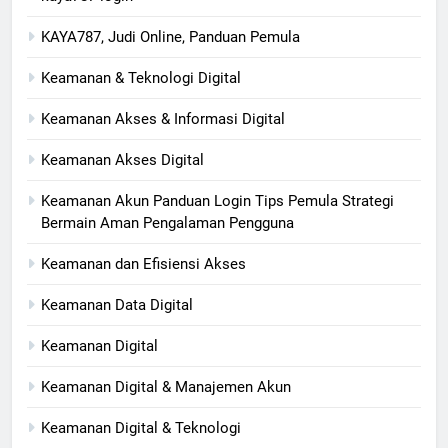
KAYA787, Judi Online, Panduan Pemula
Keamanan & Teknologi Digital
Keamanan Akses & Informasi Digital
Keamanan Akses Digital
Keamanan Akun Panduan Login Tips Pemula Strategi
Bermain Aman Pengalaman Pengguna
Keamanan dan Efisiensi Akses
Keamanan Data Digital
Keamanan Digital
Keamanan Digital & Manajemen Akun
Keamanan Digital & Teknologi