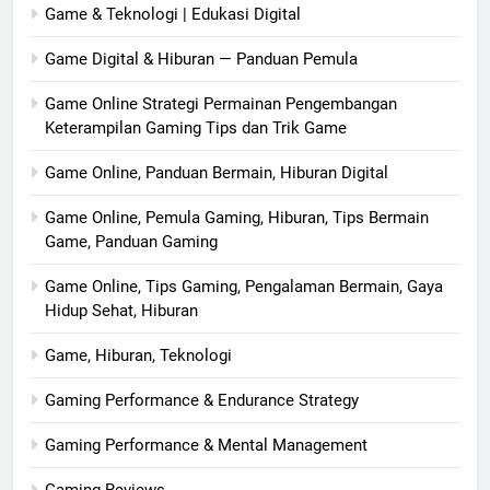
Game & Teknologi | Edukasi Digital
Game Digital & Hiburan — Panduan Pemula
Game Online Strategi Permainan Pengembangan
Keterampilan Gaming Tips dan Trik Game
Game Online, Panduan Bermain, Hiburan Digital
Game Online, Pemula Gaming, Hiburan, Tips Bermain
Game, Panduan Gaming
Game Online, Tips Gaming, Pengalaman Bermain, Gaya
Hidup Sehat, Hiburan
Game, Hiburan, Teknologi
Gaming Performance & Endurance Strategy
Gaming Performance & Mental Management
Gaming Reviews