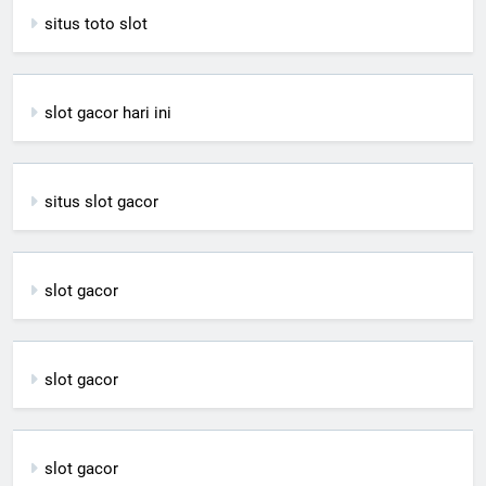
situs toto slot
slot gacor hari ini
situs slot gacor
slot gacor
slot gacor
slot gacor