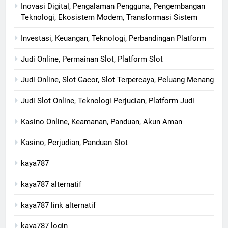
Inovasi Digital, Pengalaman Pengguna, Pengembangan
Teknologi, Ekosistem Modern, Transformasi Sistem
Investasi, Keuangan, Teknologi, Perbandingan Platform
Judi Online, Permainan Slot, Platform Slot
Judi Online, Slot Gacor, Slot Terpercaya, Peluang Menang
Judi Slot Online, Teknologi Perjudian, Platform Judi
Kasino Online, Keamanan, Panduan, Akun Aman
Kasino, Perjudian, Panduan Slot
kaya787
kaya787 alternatif
kaya787 link alternatif
kaya787 login