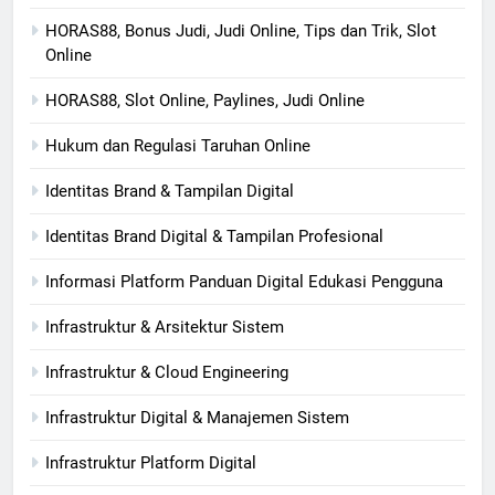
HORAS88, Bonus Judi, Judi Online, Tips dan Trik, Slot
Online
HORAS88, Slot Online, Paylines, Judi Online
Hukum dan Regulasi Taruhan Online
Identitas Brand & Tampilan Digital
Identitas Brand Digital & Tampilan Profesional
Informasi Platform Panduan Digital Edukasi Pengguna
Infrastruktur & Arsitektur Sistem
Infrastruktur & Cloud Engineering
Infrastruktur Digital & Manajemen Sistem
Infrastruktur Platform Digital