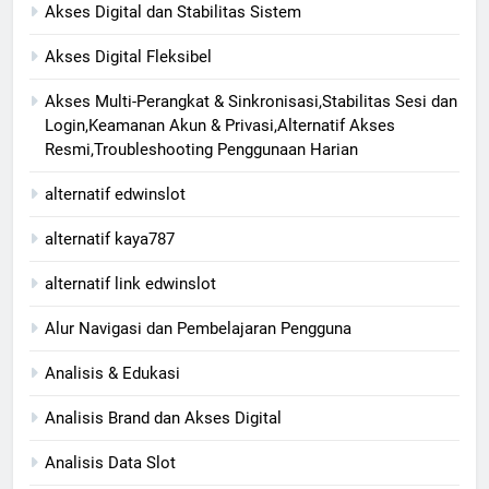
Akses Digital dan Stabilitas Sistem
Akses Digital Fleksibel
Akses Multi-Perangkat & Sinkronisasi,Stabilitas Sesi dan
Login,Keamanan Akun & Privasi,Alternatif Akses
Resmi,Troubleshooting Penggunaan Harian
alternatif edwinslot
alternatif kaya787
alternatif link edwinslot
Alur Navigasi dan Pembelajaran Pengguna
Analisis & Edukasi
Analisis Brand dan Akses Digital
Analisis Data Slot