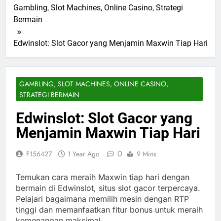
Gambling, Slot Machines, Online Casino, Strategi
Bermain
Edwinslot: Slot Gacor yang Menjamin Maxwin Tiap Hari
GAMBLING, SLOT MACHINES, ONLINE CASINO,
STRATEGI BERMAIN
Edwinslot: Slot Gacor yang
Menjamin Maxwin Tiap Hari
0
F156427
1 Year Ago
9 Mins
Temukan cara meraih Maxwin tiap hari dengan
bermain di Edwinslot, situs slot gacor terpercaya.
Pelajari bagaimana memilih mesin dengan RTP
tinggi dan memanfaatkan fitur bonus untuk meraih
kemenangan maksimal.