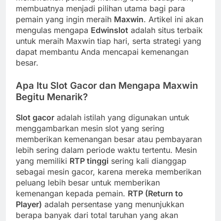
membuatnya menjadi pilihan utama bagi para
pemain yang ingin meraih
Maxwin
. Artikel ini akan
mengulas mengapa
Edwinslot
adalah situs terbaik
untuk meraih Maxwin tiap hari, serta strategi yang
dapat membantu Anda mencapai kemenangan
besar.
Apa Itu Slot Gacor dan Mengapa Maxwin
Begitu Menarik?
Slot gacor
adalah istilah yang digunakan untuk
menggambarkan mesin slot yang sering
memberikan kemenangan besar atau pembayaran
lebih sering dalam periode waktu tertentu. Mesin
yang memiliki
RTP tinggi
sering kali dianggap
sebagai mesin gacor, karena mereka memberikan
peluang lebih besar untuk memberikan
kemenangan kepada pemain.
RTP (Return to
Player)
adalah persentase yang menunjukkan
berapa banyak dari total taruhan yang akan