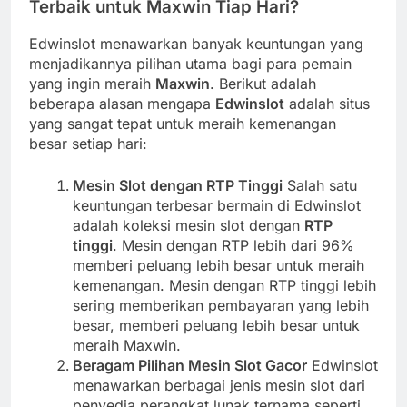
Terbaik untuk Maxwin Tiap Hari?
Edwinslot menawarkan banyak keuntungan yang
menjadikannya pilihan utama bagi para pemain
yang ingin meraih
Maxwin
. Berikut adalah
beberapa alasan mengapa
Edwinslot
adalah situs
yang sangat tepat untuk meraih kemenangan
besar setiap hari:
Mesin Slot dengan RTP Tinggi
Salah satu
keuntungan terbesar bermain di Edwinslot
adalah koleksi mesin slot dengan
RTP
tinggi
. Mesin dengan RTP lebih dari 96%
memberi peluang lebih besar untuk meraih
kemenangan. Mesin dengan RTP tinggi lebih
sering memberikan pembayaran yang lebih
besar, memberi peluang lebih besar untuk
meraih Maxwin.
Beragam Pilihan Mesin Slot Gacor
Edwinslot
menawarkan berbagai jenis mesin slot dari
penyedia perangkat lunak ternama seperti