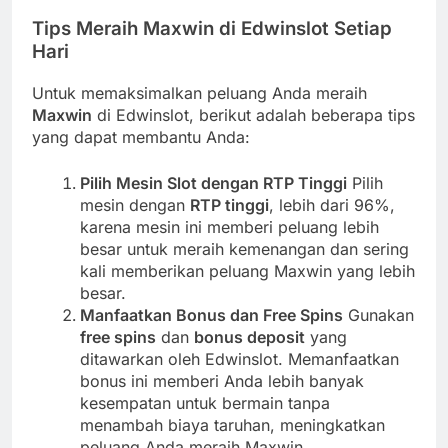
Tips Meraih Maxwin di Edwinslot Setiap
Hari
Untuk memaksimalkan peluang Anda meraih
Maxwin
di Edwinslot, berikut adalah beberapa tips
yang dapat membantu Anda:
Pilih Mesin Slot dengan RTP Tinggi
Pilih
mesin dengan
RTP tinggi
, lebih dari 96%,
karena mesin ini memberi peluang lebih
besar untuk meraih kemenangan dan sering
kali memberikan peluang Maxwin yang lebih
besar.
Manfaatkan Bonus dan Free Spins
Gunakan
free spins
dan
bonus deposit
yang
ditawarkan oleh Edwinslot. Memanfaatkan
bonus ini memberi Anda lebih banyak
kesempatan untuk bermain tanpa
menambah biaya taruhan, meningkatkan
peluang Anda meraih Maxwin.