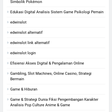
Simbolik Pokémon
Edukasi Digital Analisis Sistem Game Psikologi Pemain
edwinslot
edwinslot alternatif
edwinslot link alternatif
edwinslot login
Efisiensi Akses Digital & Pengalaman Online
Gambling, Slot Machines, Online Casino, Strategi
Bermain
Game & Hiburan
Game & Strategi Dunia Fiksi Pengembangan Karakter
Analisis Pop Culture Anime & Game