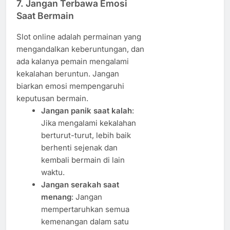
7. Jangan Terbawa Emosi
Saat Bermain
Slot online adalah permainan yang
mengandalkan keberuntungan, dan
ada kalanya pemain mengalami
kekalahan beruntun. Jangan
biarkan emosi mempengaruhi
keputusan bermain.
Jangan panik saat kalah
:
Jika mengalami kekalahan
berturut-turut, lebih baik
berhenti sejenak dan
kembali bermain di lain
waktu.
Jangan serakah saat
menang
: Jangan
mempertaruhkan semua
kemenangan dalam satu