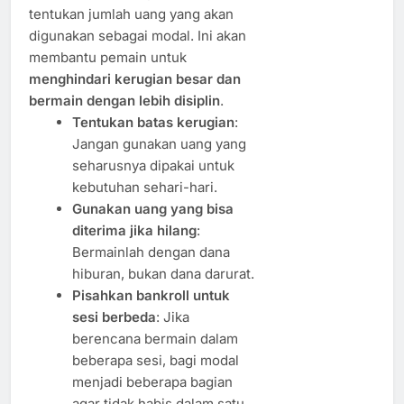
tentukan jumlah uang yang akan
digunakan sebagai modal. Ini akan
membantu pemain untuk
menghindari kerugian besar dan
bermain dengan lebih disiplin
.
Tentukan batas kerugian
:
Jangan gunakan uang yang
seharusnya dipakai untuk
kebutuhan sehari-hari.
Gunakan uang yang bisa
diterima jika hilang
:
Bermainlah dengan dana
hiburan, bukan dana darurat.
Pisahkan bankroll untuk
sesi berbeda
: Jika
berencana bermain dalam
beberapa sesi, bagi modal
menjadi beberapa bagian
agar tidak habis dalam satu