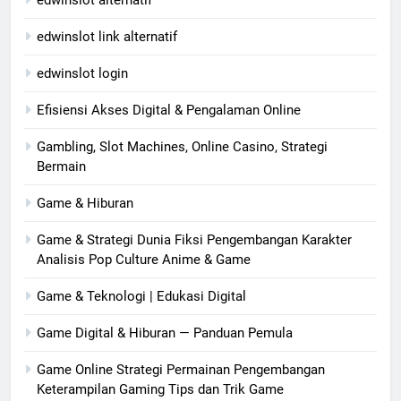
edwinslot alternatif
edwinslot link alternatif
edwinslot login
Efisiensi Akses Digital & Pengalaman Online
Gambling, Slot Machines, Online Casino, Strategi
Bermain
Game & Hiburan
Game & Strategi Dunia Fiksi Pengembangan Karakter
Analisis Pop Culture Anime & Game
Game & Teknologi | Edukasi Digital
Game Digital & Hiburan — Panduan Pemula
Game Online Strategi Permainan Pengembangan
Keterampilan Gaming Tips dan Trik Game