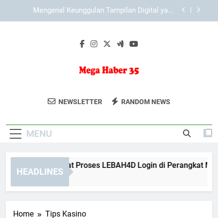
Skip
Mengenal Keunggulan Tampilan Digital yang
to
Digunakan LEBAH4D
content
Mengenal Keunggulan Tampilan Digital yang
Digunakan KAYA787
Cara Mempercepat Proses LEBAH4D Login di
Perangkat Mobile secara Aman dan Efisien
Mengenal Keunggulan Tampilan Digital yang
Digunakan EDWINSLOT
Mega Haber 35
Dapatkan Berita Terbaru Dari Seluruh
Mengenal Keunggulan Tampilan Digital yang
NEWSLETTER
RANDOM NEWS
Digunakan LEBAH4D
Dunia Di Mega Haber 35. Informasi
Mengenal Keunggulan Tampilan Digital yang
Terkini Untuk Anda.
Digunakan KAYA787
MENU
ra Mempercepat Proses LEBAH4D Login di Perangkat Mobile 
HEADLINES
Weeks Ago
Home
Tips Kasino