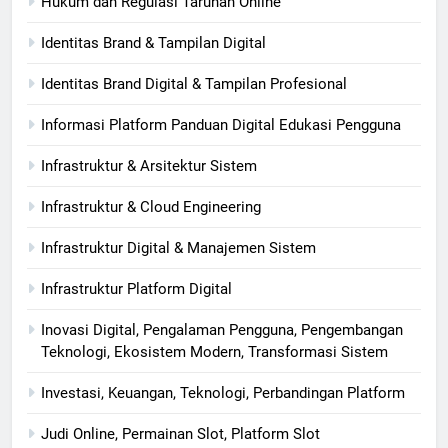
Hukum dan Regulasi Taruhan Online
Identitas Brand & Tampilan Digital
Identitas Brand Digital & Tampilan Profesional
Informasi Platform Panduan Digital Edukasi Pengguna
Infrastruktur & Arsitektur Sistem
Infrastruktur & Cloud Engineering
Infrastruktur Digital & Manajemen Sistem
Infrastruktur Platform Digital
Inovasi Digital, Pengalaman Pengguna, Pengembangan
Teknologi, Ekosistem Modern, Transformasi Sistem
Investasi, Keuangan, Teknologi, Perbandingan Platform
Judi Online, Permainan Slot, Platform Slot