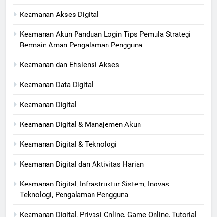
Keamanan Akses Digital
Keamanan Akun Panduan Login Tips Pemula Strategi
Bermain Aman Pengalaman Pengguna
Keamanan dan Efisiensi Akses
Keamanan Data Digital
Keamanan Digital
Keamanan Digital & Manajemen Akun
Keamanan Digital & Teknologi
Keamanan Digital dan Aktivitas Harian
Keamanan Digital, Infrastruktur Sistem, Inovasi
Teknologi, Pengalaman Pengguna
Keamanan Digital, Privasi Online, Game Online, Tutorial