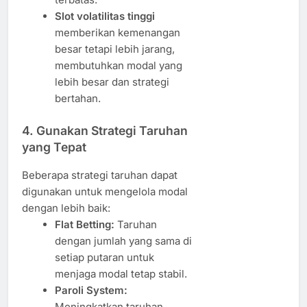
Slot volatilitas tinggi
memberikan kemenangan
besar tetapi lebih jarang,
membutuhkan modal yang
lebih besar dan strategi
bertahan.
4. Gunakan Strategi Taruhan
yang Tepat
Beberapa strategi taruhan dapat
digunakan untuk mengelola modal
dengan lebih baik:
Flat Betting:
Taruhan
dengan jumlah yang sama di
setiap putaran untuk
menjaga modal tetap stabil.
Paroli System:
Meningkatkan taruhan