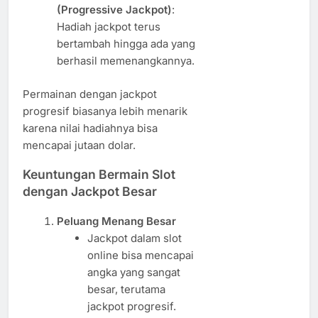
(Progressive Jackpot)
:
Hadiah jackpot terus
bertambah hingga ada yang
berhasil memenangkannya.
Permainan dengan jackpot
progresif biasanya lebih menarik
karena nilai hadiahnya bisa
mencapai jutaan dolar.
Keuntungan Bermain Slot
dengan Jackpot Besar
Peluang Menang Besar
Jackpot dalam slot
online bisa mencapai
angka yang sangat
besar, terutama
jackpot progresif.