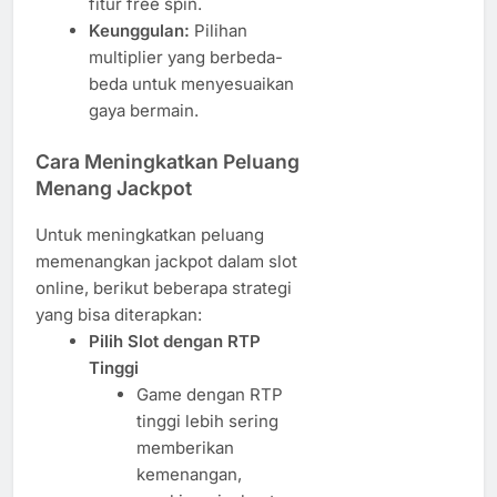
fitur free spin.
Keunggulan:
Pilihan
multiplier yang berbeda-
beda untuk menyesuaikan
gaya bermain.
Cara Meningkatkan Peluang
Menang Jackpot
Untuk meningkatkan peluang
memenangkan jackpot dalam slot
online, berikut beberapa strategi
yang bisa diterapkan:
Pilih Slot dengan RTP
Tinggi
Game dengan RTP
tinggi lebih sering
memberikan
kemenangan,