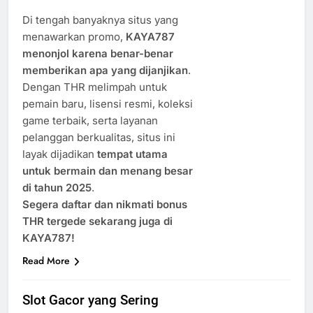
Di tengah banyaknya situs yang
menawarkan promo,
KAYA787
menonjol karena benar-benar
memberikan apa yang dijanjikan
.
Dengan THR melimpah untuk
pemain baru, lisensi resmi, koleksi
game terbaik, serta layanan
pelanggan berkualitas, situs ini
layak dijadikan
tempat utama
untuk bermain dan menang besar
di tahun 2025
.
Segera daftar dan nikmati bonus
THR tergede sekarang juga di
KAYA787!
Read More
Slot Gacor yang Sering