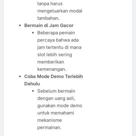
tanpa harus
mengeluarkan modal
tambahan.
Bermain di Jam Gacor
Beberapa pemain
percaya bahwa ada
jam tertentu di mana
slot lebih sering
memberikan
kemenangan.
Coba Mode Demo Terlebih
Dahulu
Sebelum bermain
dengan uang asli,
gunakan mode demo
untuk memahami
mekanisme
permainan.