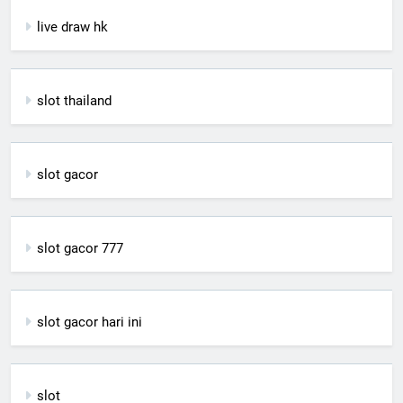
live draw hk
slot thailand
slot gacor
slot gacor 777
slot gacor hari ini
slot