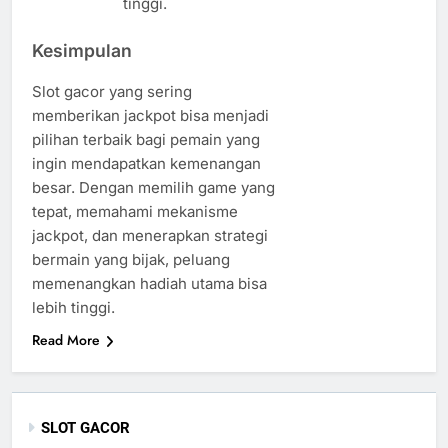
tinggi.
Kesimpulan
Slot gacor yang sering
memberikan jackpot bisa menjadi
pilihan terbaik bagi pemain yang
ingin mendapatkan kemenangan
besar. Dengan memilih game yang
tepat, memahami mekanisme
jackpot, dan menerapkan strategi
bermain yang bijak, peluang
memenangkan hadiah utama bisa
lebih tinggi.
Read More
SLOT GACOR