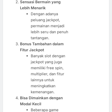
Sensasi Bermain yang
Lebih Menarik
Dengan adanya
peluang jackpot,
permainan menjadi
lebih seru dan penuh
tantangan.
Bonus Tambahan dalam
Fitur Jackpot
Banyak slot dengan
jackpot yang juga
memiliki free spin,
multiplier, dan fitur
lainnya untuk
meningkatkan
kemenangan.
Bisa Dimainkan dengan
Modal Kecil
Beberapa game