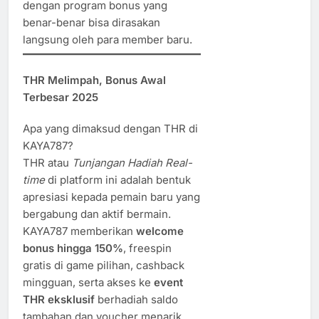
dengan program bonus yang
benar-benar bisa dirasakan
langsung oleh para member baru.
THR Melimpah, Bonus Awal
Terbesar 2025
Apa yang dimaksud dengan THR di
KAYA787?
THR atau
Tunjangan Hadiah Real-
time
di platform ini adalah bentuk
apresiasi kepada pemain baru yang
bergabung dan aktif bermain.
KAYA787 memberikan
welcome
bonus hingga 150%
, freespin
gratis di game pilihan, cashback
mingguan, serta akses ke
event
THR eksklusif
berhadiah saldo
tambahan dan voucher menarik.