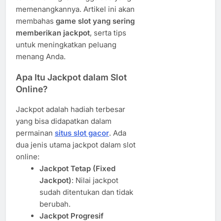
memenangkannya. Artikel ini akan
membahas
game slot yang sering
memberikan jackpot
, serta tips
untuk meningkatkan peluang
menang Anda.
Apa Itu Jackpot dalam Slot
Online?
Jackpot adalah hadiah terbesar
yang bisa didapatkan dalam
permainan
situs slot gacor
. Ada
dua jenis utama jackpot dalam slot
online:
Jackpot Tetap (Fixed
Jackpot)
: Nilai jackpot
sudah ditentukan dan tidak
berubah.
Jackpot Progresif