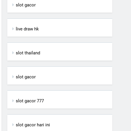
slot gacor
live draw hk
slot thailand
slot gacor
slot gacor 777
slot gacor hari ini