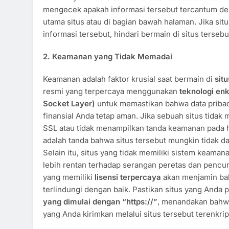
mengecek apakah informasi tersebut tercantum den
utama situs atau di bagian bawah halaman. Jika sit
informasi tersebut, hindari bermain di situs tersebu
2.
Keamanan yang Tidak Memadai
Keamanan adalah faktor krusial saat bermain di
situ
resmi yang terpercaya menggunakan
teknologi enk
Socket Layer)
untuk memastikan bahwa data pribad
finansial Anda tetap aman. Jika sebuah situs tidak
SSL atau tidak menampilkan tanda keamanan pada 
adalah tanda bahwa situs tersebut mungkin tidak da
Selain itu, situs yang tidak memiliki sistem keama
lebih rentan terhadap serangan peretas dan pencuri
yang memiliki
lisensi terpercaya
akan menjamin ba
terlindungi dengan baik. Pastikan situs yang Anda p
yang dimulai dengan “https://”
, menandakan bahw
yang Anda kirimkan melalui situs tersebut terenkrip