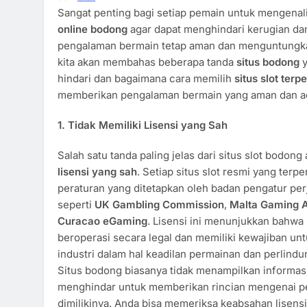
Sangat penting bagi setiap pemain untuk mengenal
online bodong
agar dapat menghindari kerugian d
pengalaman bermain tetap aman dan menguntungkan.
kita akan membahas beberapa tanda
situs bodong
y
hindari dan bagaimana cara memilih
situs slot terp
memberikan pengalaman bermain yang aman dan ad
1.
Tidak Memiliki Lisensi yang Sah
Salah satu tanda paling jelas dari situs slot bodong
lisensi yang sah
. Setiap situs slot resmi yang ter
peraturan yang ditetapkan oleh badan pengatur per
seperti
UK Gambling Commission
,
Malta Gaming A
Curacao eGaming
. Lisensi ini menunjukkan bahwa 
beroperasi secara legal dan memiliki kewajiban u
industri dalam hal keadilan permainan dan perlind
Situs bodong biasanya tidak menampilkan informasi
menghindar untuk memberikan rincian mengenai 
dimilikinya. Anda bisa memeriksa keabsahan lisens