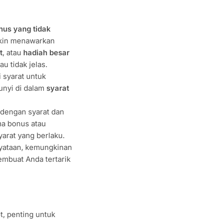
nus yang tidak
kin menawarkan
t
, atau
hadiah besar
u tidak jelas.
 syarat untuk
unyi di dalam
syarat
dengan syarat dan
a bonus atau
rat yang berlaku.
enyataan, kemungkinan
embuat Anda tertarik
t, penting untuk