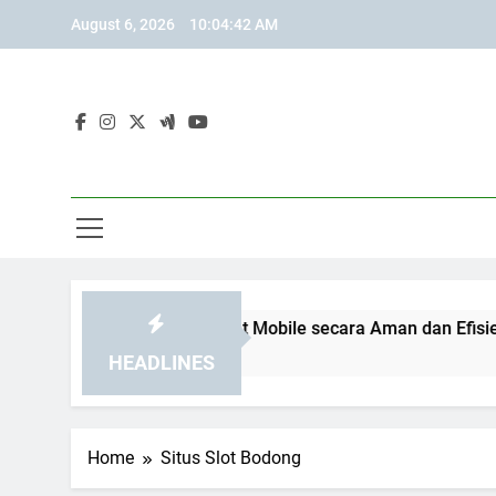
Skip
August 6, 2026
10:04:43 AM
to
content
Meg
Dapatkan B
ogin di Perangkat Mobile secara Aman dan Efisien
Men
2 W
HEADLINES
Home
Situs Slot Bodong