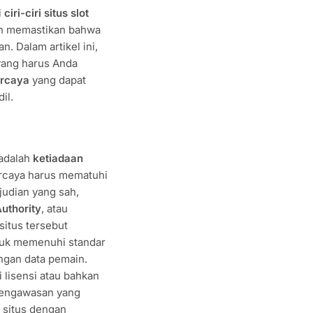
i
ciri-ciri situs slot
an memastikan bahwa
 Dalam artikel ini,
ang harus Anda
ercaya
yang dapat
il.
 adalah
ketiadaan
percaya harus mematuhi
judian yang sah,
uthority
, atau
situs tersebut
ntuk memenuhi standar
ungan data pemain.
 lisensi atau bahkan
pengawasan yang
i situs dengan