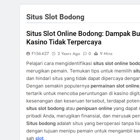
Situs Slot Bodong
Situs Slot Online Bodong: Dampak Bu
Kasino Tidak Terpercaya
F156427
2 Years Ago
0
9 Mins
Pelajari cara mengidentifikasi
situs slot online bod
merugikan pemain. Temukan tips untuk memilih
sit
dan hindari situs yang tidak dapat dipercaya dengan 
Dengan semakin populernya
permainan slot online
tertarik untuk mencoba peruntungan di kasino digita
kesenangan dan keseruan tersebut, terdapat potens
situs slot bodong
atau
penipuan online
yang dapat
pribadi Anda, merugikan finansial, dan merusak p
Situs bodong
adalah situs yang beroperasi tanpa li
dengan tujuan menipu pemain untuk mengambil keu
sah
slot
.