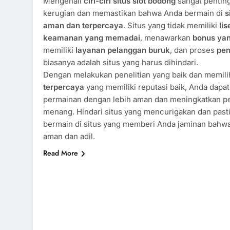
Mengenali
ciri-ciri situs slot bodong
sangat pentin
kerugian dan memastikan bahwa Anda bermain di
s
aman dan terpercaya
. Situs yang tidak memiliki
li
keamanan yang memadai
, menawarkan
bonus yang
memiliki
layanan pelanggan buruk
, dan proses
pen
biasanya adalah situs yang harus dihindari.
Dengan melakukan penelitian yang baik dan memil
terpercaya
yang memiliki reputasi baik, Anda dapa
permainan dengan lebih aman dan meningkatkan p
menang. Hindari situs yang mencurigakan dan past
bermain di situs yang memberi Anda jaminan bah
aman dan adil.
Read More