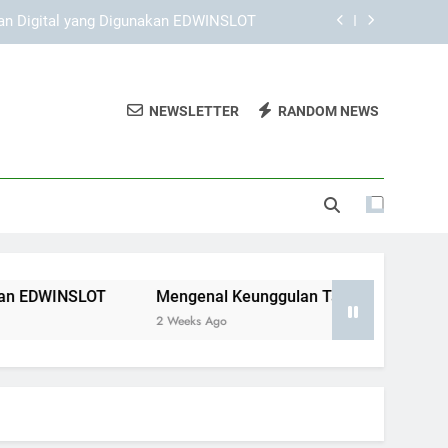
an Digital yang Digunakan EDWINSLOT
ilan Digital yang Digunakan LEBAH4D
pilan Digital yang Digunakan KAYA787
NEWSLETTER
RANDOM NEWS
gkat Mobile secara Aman dan Efisien
Terkini Untuk Anda.
an Digital yang Digunakan EDWINSLOT
ilan Digital yang Digunakan LEBAH4D
pilan Digital yang Digunakan KAYA787
LOT
Mengenal Keunggulan Tampilan Digital yang Digun
2 Weeks Ago