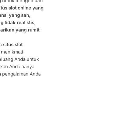
g untuk menghindari
itus slot online yang
sensi yang sah
,
 tidak realistis
,
arikan yang rumit
ih
situs slot
t menikmati
eluang Anda untuk
ikan Anda hanya
wa pengalaman Anda