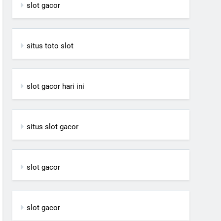
slot gacor
situs toto slot
slot gacor hari ini
situs slot gacor
slot gacor
slot gacor