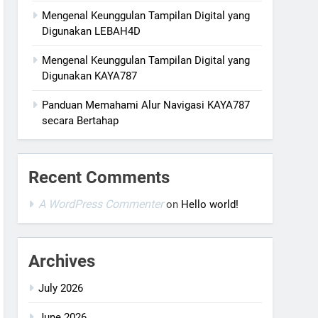
Mengenal Keunggulan Tampilan Digital yang
Digunakan LEBAH4D
Mengenal Keunggulan Tampilan Digital yang
Digunakan KAYA787
Panduan Memahami Alur Navigasi KAYA787
secara Bertahap
Recent Comments
A WordPress Commenter
on
Hello world!
Archives
July 2026
June 2026