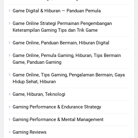
Game Digital & Hiburan — Panduan Pemula
Game Online Strategi Permainan Pengembangan
Keterampilan Gaming Tips dan Trik Game
Game Online, Panduan Bermain, Hiburan Digital
Game Online, Pemula Gaming, Hiburan, Tips Bermain
Game, Panduan Gaming
Game Online, Tips Gaming, Pengalaman Bermain, Gaya
Hidup Sehat, Hiburan
Game, Hiburan, Teknologi
Gaming Performance & Endurance Strategy
Gaming Performance & Mental Management
Gaming Reviews