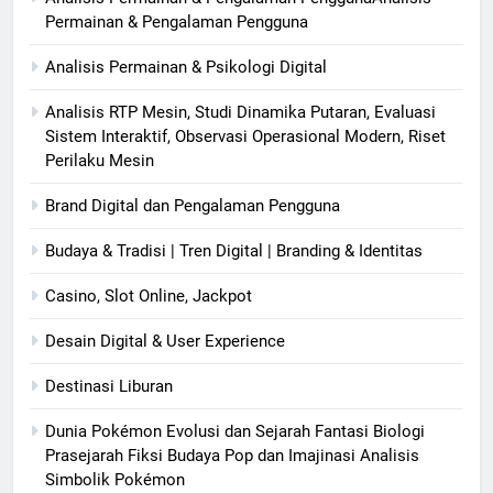
Permainan & Pengalaman Pengguna
Analisis Permainan & Psikologi Digital
Analisis RTP Mesin, Studi Dinamika Putaran, Evaluasi
Sistem Interaktif, Observasi Operasional Modern, Riset
Perilaku Mesin
Brand Digital dan Pengalaman Pengguna
Budaya & Tradisi | Tren Digital | Branding & Identitas
Casino, Slot Online, Jackpot
Desain Digital & User Experience
Destinasi Liburan
Dunia Pokémon Evolusi dan Sejarah Fantasi Biologi
Prasejarah Fiksi Budaya Pop dan Imajinasi Analisis
Simbolik Pokémon