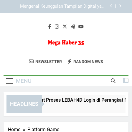
Skip
Mengenal Keunggulan Tampilan Digital yang
to
Digunakan LEBAH4D
content
Mengenal Keunggulan Tampilan Digital yang
Digunakan KAYA787
Cara Mempercepat Proses LEBAH4D Login di
Perangkat Mobile secara Aman dan Efisien
Mengenal Keunggulan Tampilan Digital yang
Digunakan EDWINSLOT
Mega Haber 35
Dapatkan Berita Terbaru Dari Seluruh
Mengenal Keunggulan Tampilan Digital yang
NEWSLETTER
RANDOM NEWS
Digunakan LEBAH4D
Dunia Di Mega Haber 35. Informasi
Mengenal Keunggulan Tampilan Digital yang
Terkini Untuk Anda.
Digunakan KAYA787
MENU
ra Mempercepat Proses LEBAH4D Login di Perangkat Mobile 
HEADLINES
Weeks Ago
Home
Platform Game