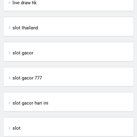
live draw hk
slot thailand
slot gacor
slot gacor 777
slot gacor hari ini
slot