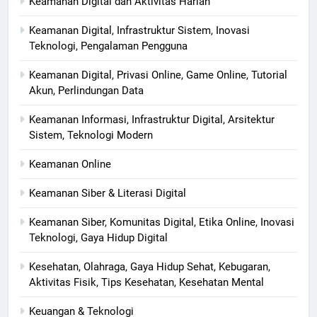
Keamanan Digital dan Aktivitas Harian
Keamanan Digital, Infrastruktur Sistem, Inovasi
Teknologi, Pengalaman Pengguna
Keamanan Digital, Privasi Online, Game Online, Tutorial
Akun, Perlindungan Data
Keamanan Informasi, Infrastruktur Digital, Arsitektur
Sistem, Teknologi Modern
Keamanan Online
Keamanan Siber & Literasi Digital
Keamanan Siber, Komunitas Digital, Etika Online, Inovasi
Teknologi, Gaya Hidup Digital
Kesehatan, Olahraga, Gaya Hidup Sehat, Kebugaran,
Aktivitas Fisik, Tips Kesehatan, Kesehatan Mental
Keuangan & Teknologi