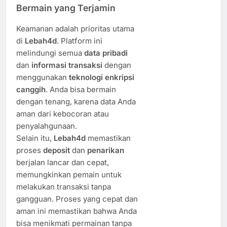
Bermain yang Terjamin
Keamanan adalah prioritas utama
di
Lebah4d
. Platform ini
melindungi semua
data pribadi
dan
informasi transaksi
dengan
menggunakan
teknologi enkripsi
canggih
. Anda bisa bermain
dengan tenang, karena data Anda
aman dari kebocoran atau
penyalahgunaan.
Selain itu,
Lebah4d
memastikan
proses
deposit
dan
penarikan
berjalan lancar dan cepat,
memungkinkan pemain untuk
melakukan transaksi tanpa
gangguan. Proses yang cepat dan
aman ini memastikan bahwa Anda
bisa menikmati permainan tanpa