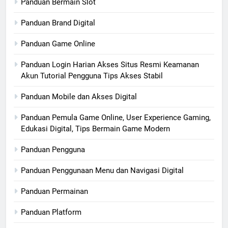
Panduan Bermain Slot
Panduan Brand Digital
Panduan Game Online
Panduan Login Harian Akses Situs Resmi Keamanan
Akun Tutorial Pengguna Tips Akses Stabil
Panduan Mobile dan Akses Digital
Panduan Pemula Game Online, User Experience Gaming,
Edukasi Digital, Tips Bermain Game Modern
Panduan Pengguna
Panduan Penggunaan Menu dan Navigasi Digital
Panduan Permainan
Panduan Platform