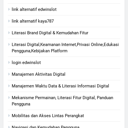
link alternatif edwinslot
link alternatif kaya787
Literasi Brand Digital & Kemudahan Fitur
Literasi Digital,Keamanan Internet,Privasi Online,Edukasi
Pengguna,Kebijakan Platform
login edwinslot
Manajemen Aktivitas Digital
Manajemen Waktu Data & Literasi Informasi Digital
Mekanisme Permainan, Literasi Fitur Digital, Panduan
Pengguna
Mobilitas dan Akses Lintas Perangkat
Navigasi dan Kemudahan Pengguna