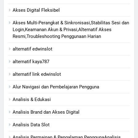
Akses Digital Fleksibel
Akses Multi-Perangkat & Sinkronisasi,Stabilitas Sesi dan
Login,Keamanan Akun & Privasi,Alternatif Akses
Resmi,Troubleshooting Penggunaan Harian
alternatif edwinslot
alternatif kaya787
alternatif link edwinslot
Alur Navigasi dan Pembelajaran Pengguna
Analisis & Edukasi
Analisis Brand dan Akses Digital
Analisis Data Slot
Analisis Permainan & Pengalaman PenggunaAnalisis