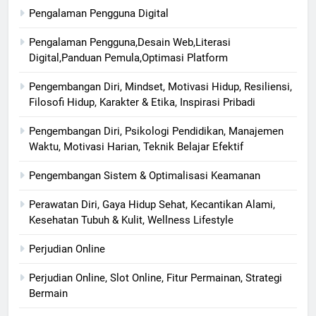
Pengalaman Pengguna Digital
Pengalaman Pengguna,Desain Web,Literasi
Digital,Panduan Pemula,Optimasi Platform
Pengembangan Diri, Mindset, Motivasi Hidup, Resiliensi,
Filosofi Hidup, Karakter & Etika, Inspirasi Pribadi
Pengembangan Diri, Psikologi Pendidikan, Manajemen
Waktu, Motivasi Harian, Teknik Belajar Efektif
Pengembangan Sistem & Optimalisasi Keamanan
Perawatan Diri, Gaya Hidup Sehat, Kecantikan Alami,
Kesehatan Tubuh & Kulit, Wellness Lifestyle
Perjudian Online
Perjudian Online, Slot Online, Fitur Permainan, Strategi
Bermain