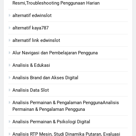
Resmi,Troubleshooting Penggunaan Harian
alternatif edwinslot
alternatif kaya787
alternatif link edwinslot
Alur Navigasi dan Pembelajaran Pengguna
Analisis & Edukasi
Analisis Brand dan Akses Digital
Analisis Data Slot
Analisis Permainan & Pengalaman PenggunaAnalisis
Permainan & Pengalaman Pengguna
Analisis Permainan & Psikologi Digital
Analisis RTP Mesin, Studi Dinamika Putaran, Evaluasi