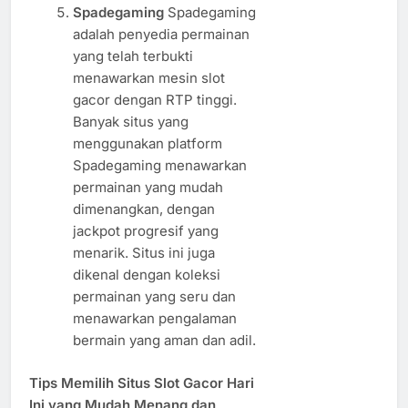
Spadegaming
Spadegaming
adalah penyedia permainan
yang telah terbukti
menawarkan mesin slot
gacor dengan RTP tinggi.
Banyak situs yang
menggunakan platform
Spadegaming menawarkan
permainan yang mudah
dimenangkan, dengan
jackpot progresif yang
menarik. Situs ini juga
dikenal dengan koleksi
permainan yang seru dan
menawarkan pengalaman
bermain yang aman dan adil.
Tips Memilih Situs Slot Gacor Hari
Ini yang Mudah Menang dan