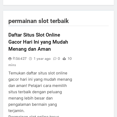
permainan slot terbaik
Daftar Situs Slot Online
Gacor Hari Ini yang Mudah
Menang dan Aman
f156427
1 year ago
0
10
mins
Temukan daftar situs slot online
gacor hari ini yang mudah menang
dan aman! Pelajari cara memilih
situs terbaik dengan peluang
menang lebih besar dan
pengalaman bermain yang
terjamin.
Permainan slot online terus