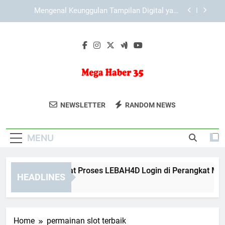
Skip
Mengenal Keunggulan Tampilan Digital yang
to
Digunakan LEBAH4D
content
Mengenal Keunggulan Tampilan Digital yang
Digunakan KAYA787
Cara Mempercepat Proses LEBAH4D Login di
Perangkat Mobile secara Aman dan Efisien
Mengenal Keunggulan Tampilan Digital yang
Digunakan EDWINSLOT
Mega Haber 35
Dapatkan Berita Terbaru Dari Seluruh
Mengenal Keunggulan Tampilan Digital yang
NEWSLETTER
RANDOM NEWS
Digunakan LEBAH4D
Dunia Di Mega Haber 35. Informasi
Mengenal Keunggulan Tampilan Digital yang
Terkini Untuk Anda.
Digunakan KAYA787
MENU
ra Mempercepat Proses LEBAH4D Login di Perangkat Mobile 
HEADLINES
Weeks Ago
Home
permainan slot terbaik