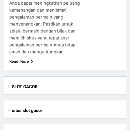
Anda dapat meningkatkan peluang
kemenangan dan menikmati
pengalaman bermain yang
menyenangkan. Pastikan untuk
selalu bermain dengan bijak dan
memilih situs yang tepat agar
pengalaman bermain Anda tetap
aman dan menguntungkan.
Read More
SLOT GACOR
situs slot gacor