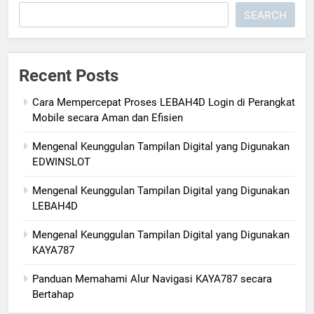
SEARCH
Recent Posts
Cara Mempercepat Proses LEBAH4D Login di Perangkat
Mobile secara Aman dan Efisien
Mengenal Keunggulan Tampilan Digital yang Digunakan
EDWINSLOT
Mengenal Keunggulan Tampilan Digital yang Digunakan
LEBAH4D
Mengenal Keunggulan Tampilan Digital yang Digunakan
KAYA787
Panduan Memahami Alur Navigasi KAYA787 secara
Bertahap