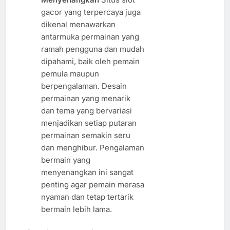
gacor yang terpercaya juga
dikenal menawarkan
antarmuka permainan yang
ramah pengguna dan mudah
dipahami, baik oleh pemain
pemula maupun
berpengalaman. Desain
permainan yang menarik
dan tema yang bervariasi
menjadikan setiap putaran
permainan semakin seru
dan menghibur. Pengalaman
bermain yang
menyenangkan ini sangat
penting agar pemain merasa
nyaman dan tetap tertarik
bermain lebih lama.