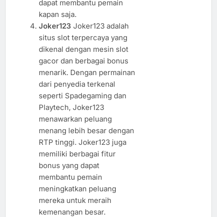
dapat membantu pemain
kapan saja.
Joker123
Joker123 adalah
situs slot terpercaya yang
dikenal dengan mesin slot
gacor dan berbagai bonus
menarik. Dengan permainan
dari penyedia terkenal
seperti Spadegaming dan
Playtech, Joker123
menawarkan peluang
menang lebih besar dengan
RTP tinggi. Joker123 juga
memiliki berbagai fitur
bonus yang dapat
membantu pemain
meningkatkan peluang
mereka untuk meraih
kemenangan besar.