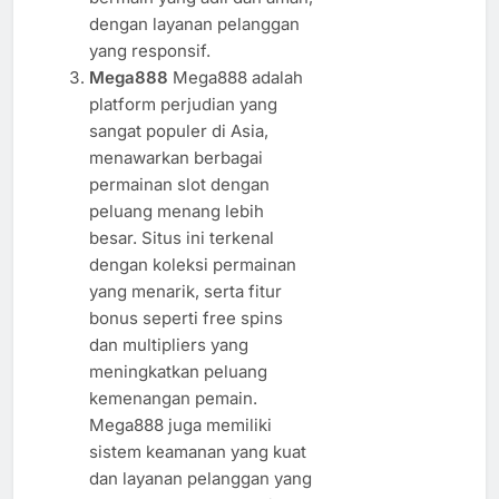
dengan layanan pelanggan
yang responsif.
Mega888
Mega888 adalah
platform perjudian yang
sangat populer di Asia,
menawarkan berbagai
permainan slot dengan
peluang menang lebih
besar. Situs ini terkenal
dengan koleksi permainan
yang menarik, serta fitur
bonus seperti free spins
dan multipliers yang
meningkatkan peluang
kemenangan pemain.
Mega888 juga memiliki
sistem keamanan yang kuat
dan layanan pelanggan yang