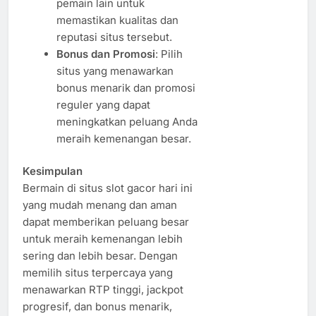
pemain lain untuk
memastikan kualitas dan
reputasi situs tersebut.
Bonus dan Promosi
: Pilih
situs yang menawarkan
bonus menarik dan promosi
reguler yang dapat
meningkatkan peluang Anda
meraih kemenangan besar.
Kesimpulan
Bermain di situs slot gacor hari ini
yang mudah menang dan aman
dapat memberikan peluang besar
untuk meraih kemenangan lebih
sering dan lebih besar. Dengan
memilih situs terpercaya yang
menawarkan RTP tinggi, jackpot
progresif, dan bonus menarik,