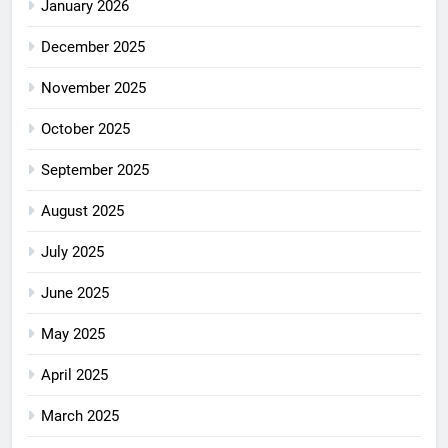
January 2026
December 2025
November 2025
October 2025
September 2025
August 2025
July 2025
June 2025
May 2025
April 2025
March 2025