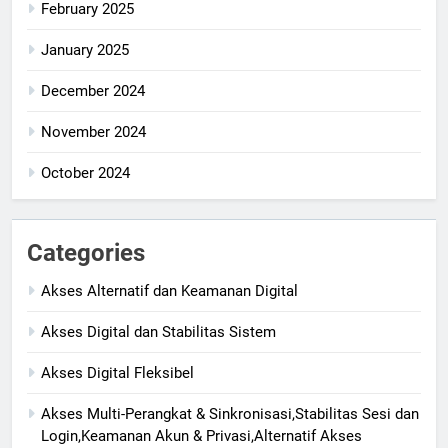
February 2025
January 2025
December 2024
November 2024
October 2024
Categories
Akses Alternatif dan Keamanan Digital
Akses Digital dan Stabilitas Sistem
Akses Digital Fleksibel
Akses Multi-Perangkat & Sinkronisasi,Stabilitas Sesi dan
Login,Keamanan Akun & Privasi,Alternatif Akses