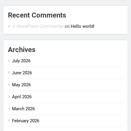
Recent Comments
A WordPress Commenter
on
Hello world!
Archives
July 2026
June 2026
May 2026
April 2026
March 2026
February 2026