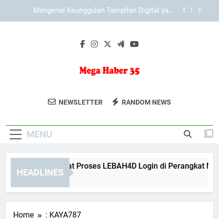
Skip
Mengenal Keunggulan Tampilan Digital yang
to
Digunakan LEBAH4D
content
Mengenal Keunggulan Tampilan Digital yang
Digunakan KAYA787
Cara Mempercepat Proses LEBAH4D Login di
Perangkat Mobile secara Aman dan Efisien
Mengenal Keunggulan Tampilan Digital yang
Digunakan EDWINSLOT
Mega Haber 35
Dapatkan Berita Terbaru Dari Seluruh
Mengenal Keunggulan Tampilan Digital yang
NEWSLETTER
RANDOM NEWS
Digunakan LEBAH4D
Dunia Di Mega Haber 35. Informasi
Mengenal Keunggulan Tampilan Digital yang
Terkini Untuk Anda.
Digunakan KAYA787
MENU
ra Mempercepat Proses LEBAH4D Login di Perangkat Mobile 
HEADLINES
Weeks Ago
Home
: KAYA787