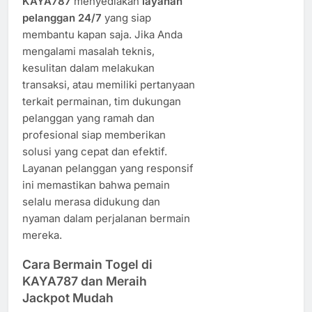
KAYA787
menyediakan
layanan
pelanggan 24/7
yang siap
membantu kapan saja. Jika Anda
mengalami masalah teknis,
kesulitan dalam melakukan
transaksi, atau memiliki pertanyaan
terkait permainan, tim dukungan
pelanggan yang ramah dan
profesional siap memberikan
solusi yang cepat dan efektif.
Layanan pelanggan yang responsif
ini memastikan bahwa pemain
selalu merasa didukung dan
nyaman dalam perjalanan bermain
mereka.
Cara Bermain Togel di
KAYA787 dan Meraih
Jackpot Mudah