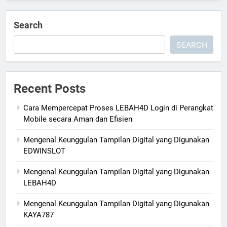
Search
SEARCH
Recent Posts
Cara Mempercepat Proses LEBAH4D Login di Perangkat
Mobile secara Aman dan Efisien
Mengenal Keunggulan Tampilan Digital yang Digunakan
EDWINSLOT
Mengenal Keunggulan Tampilan Digital yang Digunakan
LEBAH4D
Mengenal Keunggulan Tampilan Digital yang Digunakan
KAYA787