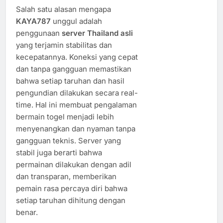
Salah satu alasan mengapa
KAYA787
unggul adalah
penggunaan
server Thailand asli
yang terjamin stabilitas dan
kecepatannya. Koneksi yang cepat
dan tanpa gangguan memastikan
bahwa setiap taruhan dan hasil
pengundian dilakukan secara real-
time. Hal ini membuat pengalaman
bermain togel menjadi lebih
menyenangkan dan nyaman tanpa
gangguan teknis. Server yang
stabil juga berarti bahwa
permainan dilakukan dengan adil
dan transparan, memberikan
pemain rasa percaya diri bahwa
setiap taruhan dihitung dengan
benar.