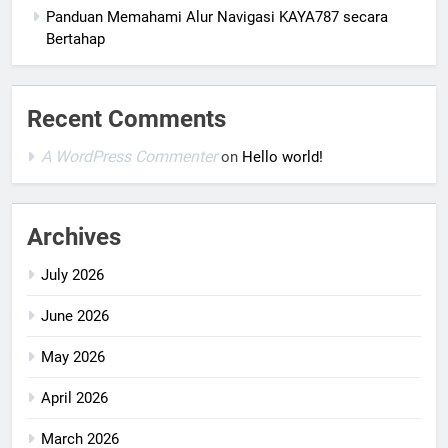
Panduan Memahami Alur Navigasi KAYA787 secara
Bertahap
Recent Comments
A WordPress Commenter
on
Hello world!
Archives
July 2026
June 2026
May 2026
April 2026
March 2026