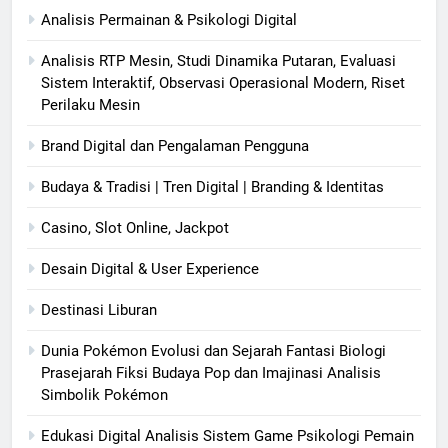
Analisis Permainan & Psikologi Digital
Analisis RTP Mesin, Studi Dinamika Putaran, Evaluasi
Sistem Interaktif, Observasi Operasional Modern, Riset
Perilaku Mesin
Brand Digital dan Pengalaman Pengguna
Budaya & Tradisi | Tren Digital | Branding & Identitas
Casino, Slot Online, Jackpot
Desain Digital & User Experience
Destinasi Liburan
Dunia Pokémon Evolusi dan Sejarah Fantasi Biologi
Prasejarah Fiksi Budaya Pop dan Imajinasi Analisis
Simbolik Pokémon
Edukasi Digital Analisis Sistem Game Psikologi Pemain