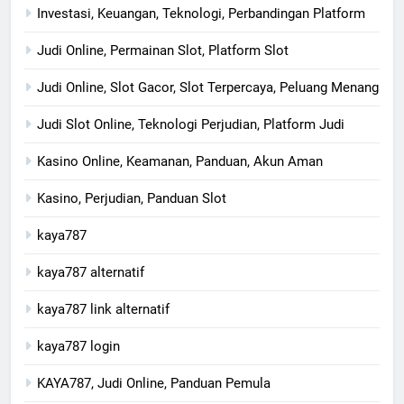
Investasi, Keuangan, Teknologi, Perbandingan Platform
Judi Online, Permainan Slot, Platform Slot
Judi Online, Slot Gacor, Slot Terpercaya, Peluang Menang
Judi Slot Online, Teknologi Perjudian, Platform Judi
Kasino Online, Keamanan, Panduan, Akun Aman
Kasino, Perjudian, Panduan Slot
kaya787
kaya787 alternatif
kaya787 link alternatif
kaya787 login
KAYA787, Judi Online, Panduan Pemula