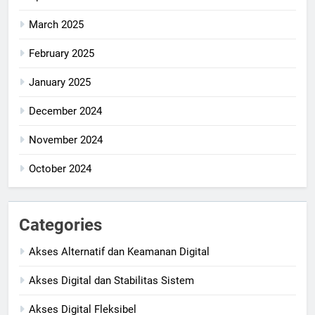
March 2025
February 2025
January 2025
December 2024
November 2024
October 2024
Categories
Akses Alternatif dan Keamanan Digital
Akses Digital dan Stabilitas Sistem
Akses Digital Fleksibel