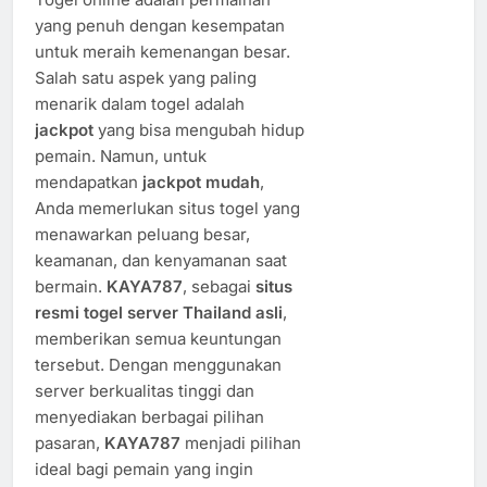
yang penuh dengan kesempatan
untuk meraih kemenangan besar.
Salah satu aspek yang paling
menarik dalam togel adalah
jackpot
yang bisa mengubah hidup
pemain. Namun, untuk
mendapatkan
jackpot mudah
,
Anda memerlukan situs togel yang
menawarkan peluang besar,
keamanan, dan kenyamanan saat
bermain.
KAYA787
, sebagai
situs
resmi togel server Thailand asli
,
memberikan semua keuntungan
tersebut. Dengan menggunakan
server berkualitas tinggi dan
menyediakan berbagai pilihan
pasaran,
KAYA787
menjadi pilihan
ideal bagi pemain yang ingin