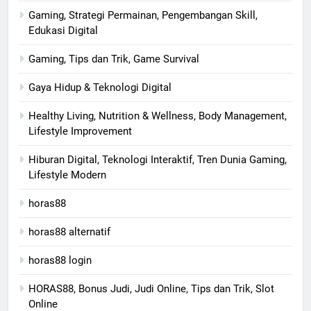
Gaming, Strategi Permainan, Pengembangan Skill,
Edukasi Digital
Gaming, Tips dan Trik, Game Survival
Gaya Hidup & Teknologi Digital
Healthy Living, Nutrition & Wellness, Body Management,
Lifestyle Improvement
Hiburan Digital, Teknologi Interaktif, Tren Dunia Gaming,
Lifestyle Modern
horas88
horas88 alternatif
horas88 login
HORAS88, Bonus Judi, Judi Online, Tips dan Trik, Slot
Online