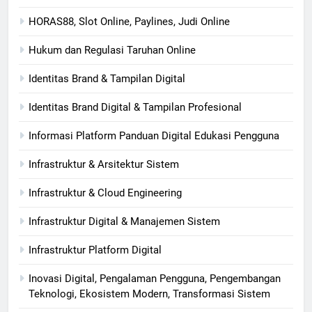
HORAS88, Slot Online, Paylines, Judi Online
Hukum dan Regulasi Taruhan Online
Identitas Brand & Tampilan Digital
Identitas Brand Digital & Tampilan Profesional
Informasi Platform Panduan Digital Edukasi Pengguna
Infrastruktur & Arsitektur Sistem
Infrastruktur & Cloud Engineering
Infrastruktur Digital & Manajemen Sistem
Infrastruktur Platform Digital
Inovasi Digital, Pengalaman Pengguna, Pengembangan
Teknologi, Ekosistem Modern, Transformasi Sistem