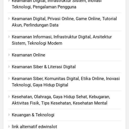
Keamanan Digital, Infrastruktur Sistem, Inovasi
Teknologi, Pengalaman Pengguna
Keamanan Digital, Privasi Online, Game Online, Tutorial
Akun, Perlindungan Data
Keamanan Informasi, Infrastruktur Digital, Arsitektur
Sistem, Teknologi Modern
Keamanan Online
Keamanan Siber & Literasi Digital
Keamanan Siber, Komunitas Digital, Etika Online, Inovasi
Teknologi, Gaya Hidup Digital
Kesehatan, Olahraga, Gaya Hidup Sehat, Kebugaran,
Aktivitas Fisik, Tips Kesehatan, Kesehatan Mental
Keuangan & Teknologi
link alternatif edwinslot