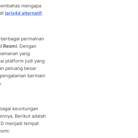
an membahas mengapa
udi
laris4d alternatif
.
n berbagai permainan
al Resmi
. Dengan
keamanan yang
i platform judi yang
an peluang besar
 pengalaman bermain
.
bagai keuntungan
ainnya. Berikut adalah
D menjadi tempat
esmi: