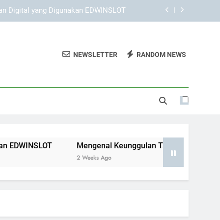
an Digital yang Digunakan EDWINSLOT
ilan Digital yang Digunakan LEBAH4D
pilan Digital yang Digunakan KAYA787
NEWSLETTER
RANDOM NEWS
gkat Mobile secara Aman dan Efisien
Terkini Untuk Anda.
an Digital yang Digunakan EDWINSLOT
ilan Digital yang Digunakan LEBAH4D
pilan Digital yang Digunakan KAYA787
LOT
Mengenal Keunggulan Tampilan Digital yang Digun
2 Weeks Ago