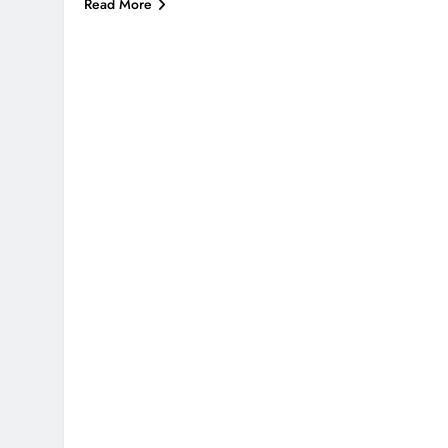
Read More