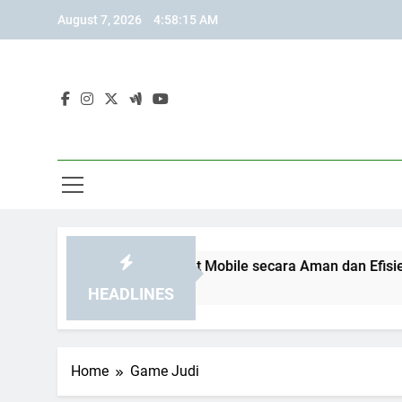
Skip
August 7, 2026
4:58:16 AM
to
content
Meg
Dapatkan B
ogin di Perangkat Mobile secara Aman dan Efisien
Men
2 W
HEADLINES
Home
Game Judi