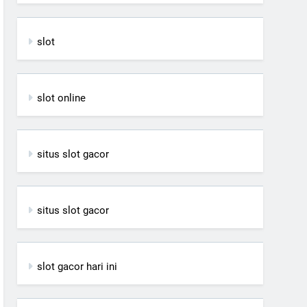
slot
slot online
situs slot gacor
situs slot gacor
slot gacor hari ini