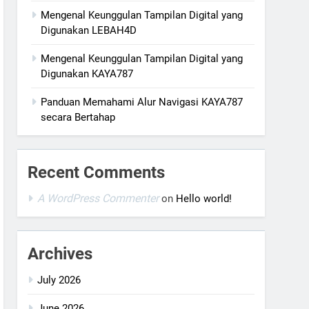
Mengenal Keunggulan Tampilan Digital yang
Digunakan LEBAH4D
Mengenal Keunggulan Tampilan Digital yang
Digunakan KAYA787
Panduan Memahami Alur Navigasi KAYA787
secara Bertahap
Recent Comments
A WordPress Commenter
on
Hello world!
Archives
July 2026
June 2026