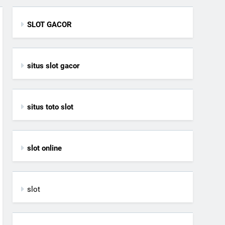
SLOT GACOR
situs slot gacor
situs toto slot
slot online
slot