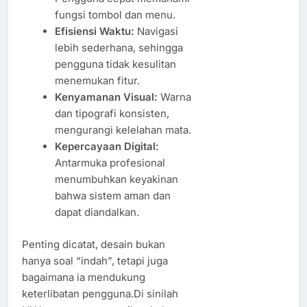
fungsi tombol dan menu.
Efisiensi Waktu:
Navigasi
lebih sederhana, sehingga
pengguna tidak kesulitan
menemukan fitur.
Kenyamanan Visual:
Warna
dan tipografi konsisten,
mengurangi kelelahan mata.
Kepercayaan Digital:
Antarmuka profesional
menumbuhkan keyakinan
bahwa sistem aman dan
dapat diandalkan.
Penting dicatat, desain bukan
hanya soal “indah”, tetapi juga
bagaimana ia mendukung
keterlibatan pengguna.Di sinilah