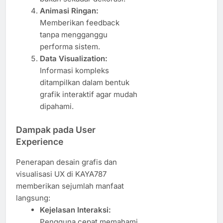
Animasi Ringan:
Memberikan feedback
tanpa mengganggu
performa sistem.
Data Visualization:
Informasi kompleks
ditampilkan dalam bentuk
grafik interaktif agar mudah
dipahami.
Dampak pada User
Experience
Penerapan desain grafis dan
visualisasi UX di KAYA787
memberikan sejumlah manfaat
langsung:
Kejelasan Interaksi:
Pengguna cepat memahami