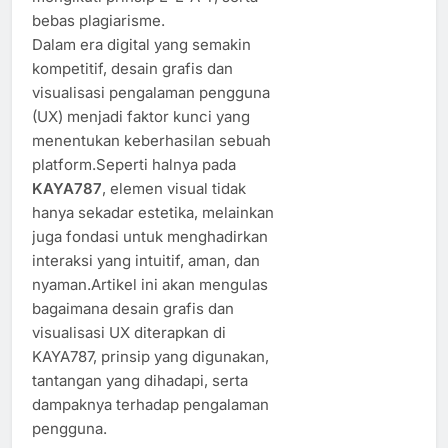
bebas plagiarisme.
Dalam era digital yang semakin
kompetitif, desain grafis dan
visualisasi pengalaman pengguna
(UX) menjadi faktor kunci yang
menentukan keberhasilan sebuah
platform.Seperti halnya pada
KAYA787
, elemen visual tidak
hanya sekadar estetika, melainkan
juga fondasi untuk menghadirkan
interaksi yang intuitif, aman, dan
nyaman.Artikel ini akan mengulas
bagaimana desain grafis dan
visualisasi UX diterapkan di
KAYA787, prinsip yang digunakan,
tantangan yang dihadapi, serta
dampaknya terhadap pengalaman
pengguna.