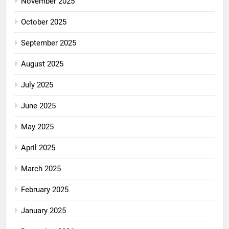
November 2025
October 2025
September 2025
August 2025
July 2025
June 2025
May 2025
April 2025
March 2025
February 2025
January 2025