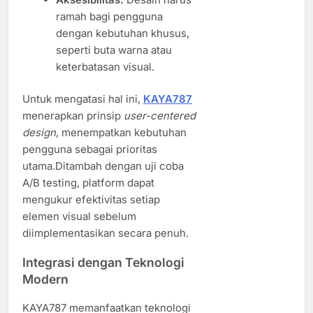
ramah bagi pengguna
dengan kebutuhan khusus,
seperti buta warna atau
keterbatasan visual.
Untuk mengatasi hal ini,
KAYA787
menerapkan prinsip
user-centered
design
, menempatkan kebutuhan
pengguna sebagai prioritas
utama.Ditambah dengan uji coba
A/B testing, platform dapat
mengukur efektivitas setiap
elemen visual sebelum
diimplementasikan secara penuh.
Integrasi dengan Teknologi
Modern
KAYA787 memanfaatkan teknologi