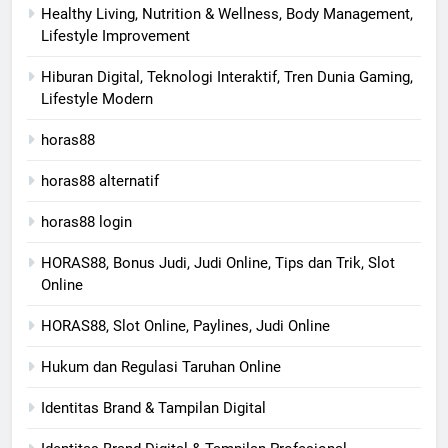
Healthy Living, Nutrition & Wellness, Body Management,
Lifestyle Improvement
Hiburan Digital, Teknologi Interaktif, Tren Dunia Gaming,
Lifestyle Modern
horas88
horas88 alternatif
horas88 login
HORAS88, Bonus Judi, Judi Online, Tips dan Trik, Slot
Online
HORAS88, Slot Online, Paylines, Judi Online
Hukum dan Regulasi Taruhan Online
Identitas Brand & Tampilan Digital