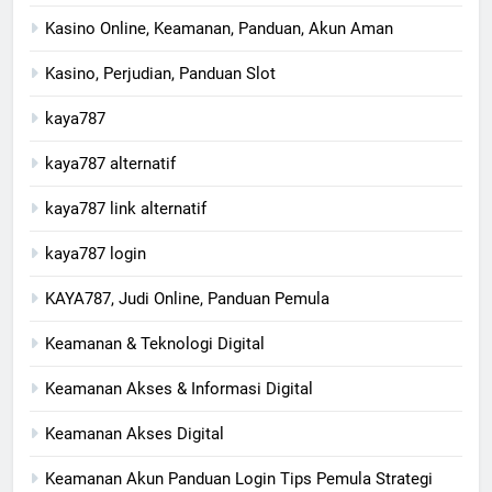
Kasino Online, Keamanan, Panduan, Akun Aman
Kasino, Perjudian, Panduan Slot
kaya787
kaya787 alternatif
kaya787 link alternatif
kaya787 login
KAYA787, Judi Online, Panduan Pemula
Keamanan & Teknologi Digital
Keamanan Akses & Informasi Digital
Keamanan Akses Digital
Keamanan Akun Panduan Login Tips Pemula Strategi