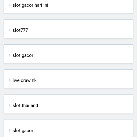
slot gacor hari ini
slot777
slot gacor
live draw hk
slot thailand
slot gacor