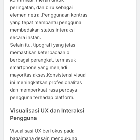
peringatan, dan biru sebagai
elemen netral.Penggunaan kontras
yang tepat membantu pengguna
membedakan status interaksi
secara instan.
Selain itu, tipografi yang jelas
memastikan keterbacaan di
berbagai perangkat, termasuk
smartphone yang menjadi
mayoritas akses.Konsistensi visual
ini meningkatkan profesionalitas
dan memperkuat rasa percaya
pengguna terhadap platform.
Visualisasi UX dan Interaksi
Pengguna
Visualisasi UX berfokus pada
bagaimana desain mendukung