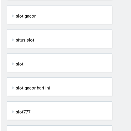
slot gacor
situs slot
slot
slot gacor hari ini
slot777