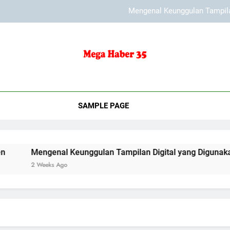
Mengenal Keunggulan Tampil
Mengenal Keunggulan Tamp
Mengenal Keunggulan Tam
a Haber 35
Cara Mempercepat Proses LEBAH4D Login di Peran
erita Terbaru Dari Seluruh Dunia Di Mega Haber 35. Informasi 
Mengenal Keunggulan Tampil
SAMPLE PAGE
Mengenal Keunggulan Tamp
Mengenal Keunggulan Tam
genal Keunggulan Tampilan Digital yang Digunakan EDWINSL
eks Ago