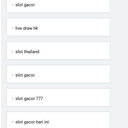
slot gacor
live draw hk
slot thailand
slot gacor
slot gacor 777
slot gacor hari ini