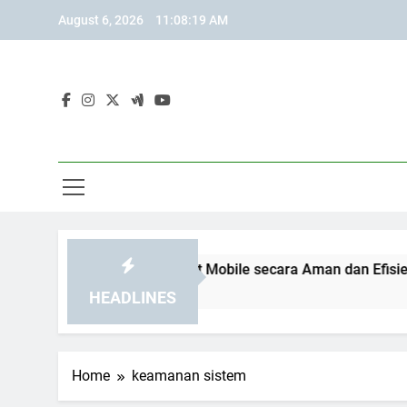
Skip
August 6, 2026
11:08:20 AM
to
content
Meg
Dapatkan B
gin di Perangkat Mobile secara Aman dan Efisien
Men
2 We
HEADLINES
Home
keamanan sistem