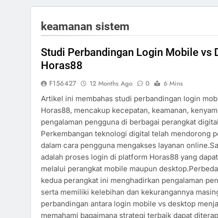
keamanan sistem
Studi Perbandingan Login Mobile vs 
Horas88
F156427
12 Months Ago
0
6 Mins
Artikel ini membahas studi perbandingan login mobi
Horas88, mencakup kecepatan, keamanan, kenyama
pengalaman pengguna di berbagai perangkat digital
Perkembangan teknologi digital telah mendorong 
dalam cara pengguna mengakses layanan online.Sa
adalah proses login di platform Horas88 yang dapat
melalui perangkat mobile maupun desktop.Perbedaa
kedua perangkat ini menghadirkan pengalaman pe
serta memiliki kelebihan dan kekurangannya masin
perbandingan antara login mobile vs desktop menja
memahami bagaimana strategi terbaik dapat ditera