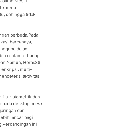
tasking.Meski
l karena
u, sehingga tidak
tangan berbeda.Pada
ikasi berbahaya,
pengguna dalam
bih rentan terhadap
mban.Namun, Horas88
enkripsi, multi-
mendeteksi aktivitas
fitur biometrik dan
a pada desktop, meski
jaringan dan
ebih lancar bagi
.Perbandingan ini