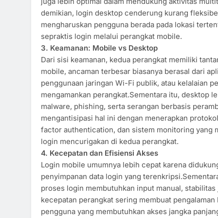
juga lebih optimal dalam mendukung aktivitas multi
demikian, login desktop cenderung kurang fleksibe
mengharuskan pengguna berada pada lokasi tertent
sepraktis login melalui perangkat mobile.
3. Keamanan: Mobile vs Desktop
Dari sisi keamanan, kedua perangkat memiliki tan
mobile, ancaman terbesar biasanya berasal dari apl
penggunaan jaringan Wi-Fi publik, atau kelalaian 
mengamankan perangkat.Sementara itu, desktop le
malware, phishing, serta serangan berbasis pera
mengantisipasi hal ini dengan menerapkan protokol 
factor authentication, dan sistem monitoring yang 
login mencurigakan di kedua perangkat.
4. Kecepatan dan Efisiensi Akses
Login mobile umumnya lebih cepat karena didukung 
penyimpanan data login yang terenkripsi.Sementar
proses login membutuhkan input manual, stabilitas 
kecepatan perangkat sering membuat pengalaman l
pengguna yang membutuhkan akses jangka panjang