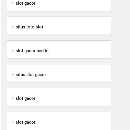
slot gacor
situs toto slot
slot gacor hari ini
situs slot gacor
slot gacor
slot gacor