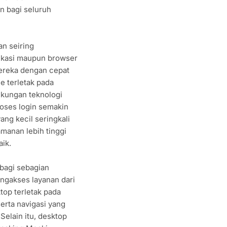
n bagi seluruh
an seiring
ikasi maupun browser
ereka dengan cepat
e terletak pada
dukungan teknologi
proses login semakin
ang kecil seringkali
manan lebih tinggi
aik.
 bagi sebagian
ngakses layanan dari
top terletak pada
serta navigasi yang
elain itu, desktop